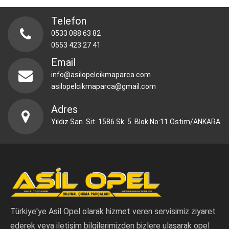
Telefon
0533 088 63 82
0553 423 27 41
Email
info@asilopelcikmaparca.com
asilopelcikmaparca@gmail.com
Adres
Yıldız San. Sit. 1586 Sk. 5. Blok No:11 Ostim/ANKARA
Türkiye'ye Asil Opel olarak hizmet veren servisimiz ziyaret
ederek veya iletişim bilgilerimizden bizlere ulaşarak opel