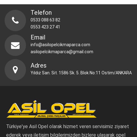
Telefon
0533 088 63 82
0553 423 27 41
Email
info@asilopelcikmaparca.com
asilopelcikmaparca@gmail.com
Adres
Yıldız San. Sit. 1586 Sk. 5. Blok No:11 Ostim/ANKARA
Türkiye'ye Asil Opel olarak hizmet veren servisimiz ziyaret
ederek veya iletişim bilgilerimizden bizlere ulaşarak opel