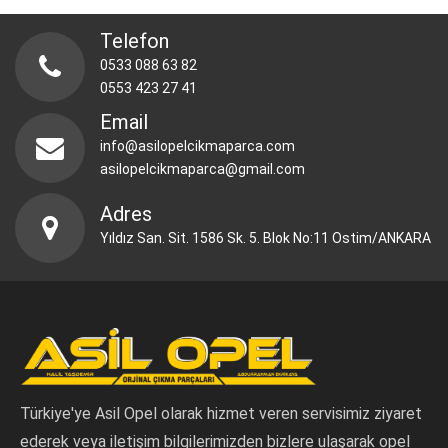
Telefon
0533 088 63 82
0553 423 27 41
Email
info@asilopelcikmaparca.com
asilopelcikmaparca@gmail.com
Adres
Yıldız San. Sit. 1586 Sk. 5. Blok No:11 Ostim/ANKARA
Türkiye'ye Asil Opel olarak hizmet veren servisimiz ziyaret
ederek veya iletişim bilgilerimizden bizlere ulaşarak opel