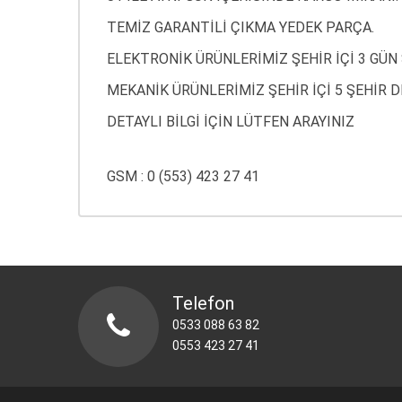
TEMİZ GARANTİLİ ÇIKMA YEDEK PARÇA.
ELEKTRONİK ÜRÜNLERİMİZ ŞEHİR İÇİ 3 GÜN 
MEKANİK ÜRÜNLERİMİZ ŞEHİR İÇİ 5 ŞEHİR DI
DETAYLI BİLGİ İÇİN LÜTFEN ARAYINIZ
GSM : 0 (553) 423 27 41
Telefon
0533 088 63 82
0553 423 27 41