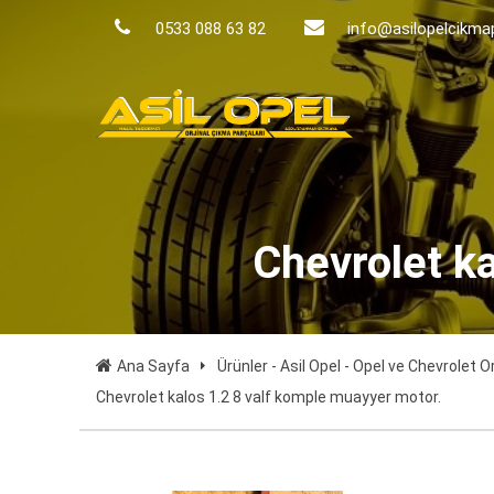
0533 088 63 82
info@asilopelcikma
Chevrolet k
Ana Sayfa
Ürünler - Asil Opel - Opel ve Chevrolet O
Chevrolet kalos 1.2 8 valf komple muayyer motor.