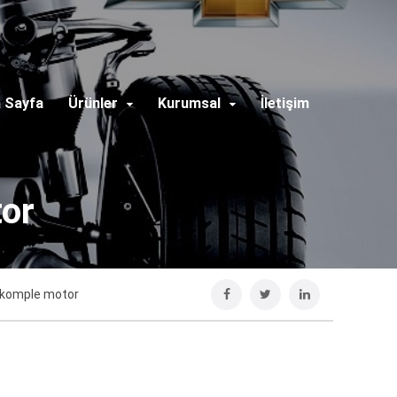
 Sayfa
Ürünler
Kurumsal
İletişim
tor
l komple motor