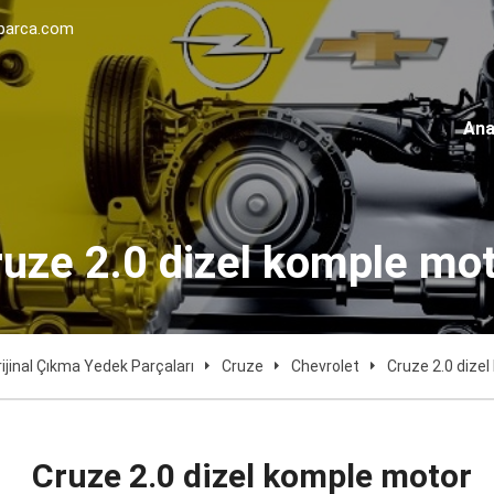
parca.com
Ana
uze 2.0 dizel komple mo
rijinal Çıkma Yedek Parçaları
Cruze
Chevrolet
Cruze 2.0 dize
Cruze 2.0 dizel komple motor