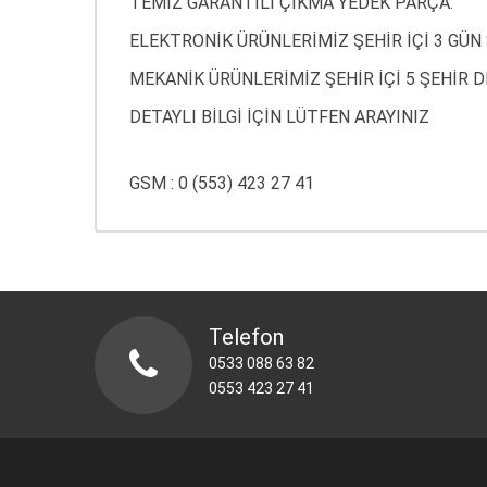
TEMİZ GARANTİLİ ÇIKMA YEDEK PARÇA.
ELEKTRONİK ÜRÜNLERİMİZ ŞEHİR İÇİ 3 GÜN 
MEKANİK ÜRÜNLERİMİZ ŞEHİR İÇİ 5 ŞEHİR DI
DETAYLI BİLGİ İÇİN LÜTFEN ARAYINIZ
GSM : 0 (553) 423 27 41
Telefon
0533 088 63 82
0553 423 27 41