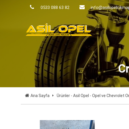
0533 088 63 82
info@asilopelcikma
Cr
Ana Sayfa
Ürünler - Asil Opel - Opel ve Chevrolet O